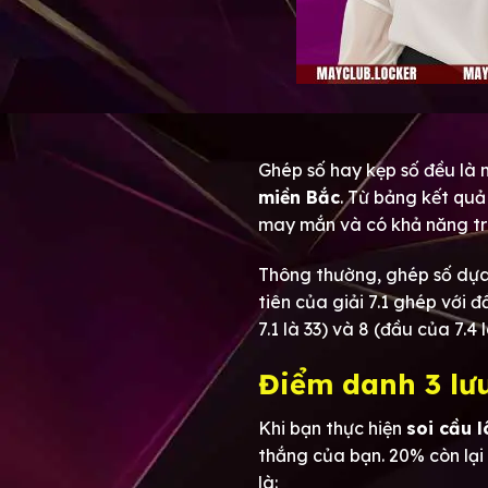
Ghép số hay kẹp số đều là 
miền Bắc
. Từ bảng kết quả
may mắn và có khả năng t
Thông thường, ghép số dựa 
tiên của giải 7.1 ghép với đầ
7.1 là 33) và 8 (đầu của 7.4
Điểm danh 3 lưu
Khi bạn thực hiện
soi cầu 
thắng của bạn. 20% còn lại 
là: