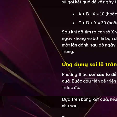
sử gọi kết quả đề về ngày t
A + B +X = 10 (hoặc
C + D + Y = 20 (hoặ
Sau khi đã tìm ra con số X 
ngày không về bờ thì bạn dừ
một lần đánh, sau đó ngày t
trúng.
Ứng dụng soi lô tr
Phương thức
soi cầu lô đề
quả. Bước đầu tiên để triể
trước đó.
Dựa trên bảng kết quả, nếu b
như sau: