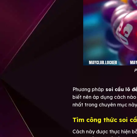
P
Phương pháp
soi cầu lô đ
biết nên áp dụng cách nào 
nhất trong chuyên mục này đ
Tìm công thức soi c
Cách này được thực hiện bằ