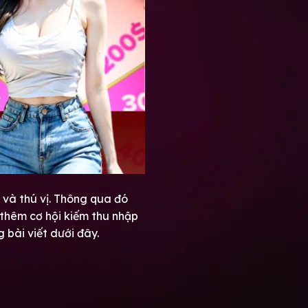
n và thú vị. Thông qua đó
 thêm cơ hội kiếm thu nhập
 bài viết dưới đây.