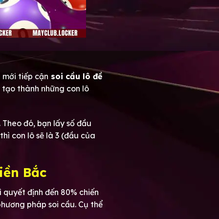
 mới tiếp cận
soi cầu lô đề
ố tạo thành những con lô
 Theo đó, bạn lấy số đầu
 thì con lô sẽ là 3 (đầu của
miền Bắc
ì quyết định đến 80% chiến
 phương pháp soi cầu. Cụ thể