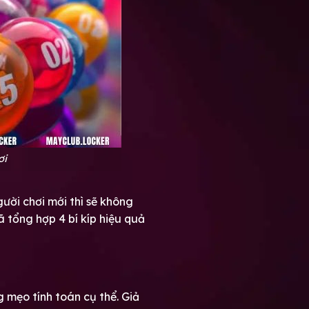
ơi
ười chơi mới thì sẽ không
 tổng hợp 4 bí kíp hiệu quả
 mẹo tính toán cụ thể. Giả