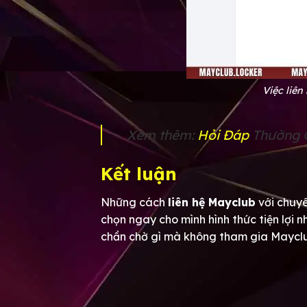
Việc liê
Xem thêm:
Hỏi Đáp
Thường G
Kết luận
Những cách
liên hệ Mayclub
với chuyê
chọn ngay cho mình hình thức tiện lợi 
chần chờ gì mà không tham gia Mayclub