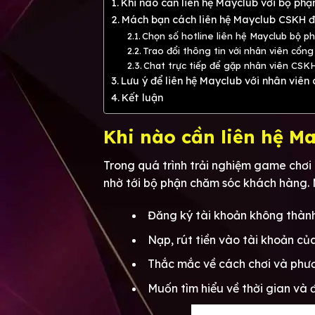
Khi nào cần liên hệ Mayclub với bộ p
Mách bạn cách liên hệ Mayclub CSKH đ
Chọn số hotline liên hệ Mayclub bộ p
Trao đổi thông tin với nhân viên cổn
Chat trực tiếp để gặp nhân viên CSKH
Lưu ý để liên hệ Mayclub với nhân viê
Kết luận
Khi nào cần liên hệ M
Trong quá trình trải nghiệm game chơi 
nhờ tới bộ phận chăm sóc khách hàng.
Đăng ký tài khoản không thành
Nạp, rút tiền vào tài khoản củ
Thắc mắc về cách chơi và phươ
Muốn tìm hiểu về thời gian và 