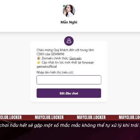
chơi hầu hết sẽ gặp một số thắc mắc không thể tự xử lý khi trải