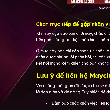
Sân ch
Chat trực tiếp để gặp nhân v
Khi truy cập vào sân chơi này, chắc chắ
bên phải của giao diện màn hình nhằm 
Ở mục này bạn chỉ cần soạn tin nhắn là
nhận được những lời phản hồi, thì cần x
kết nối mạng kém khiến cho bạn không
Lưu ý để liên hệ Mayc
Với những thông tin đã được chia sẻ ở
là đơn giản và dễ dàng. Tuy nhiên để đạ
Đảm bảo chắc chắn việc liên lạ