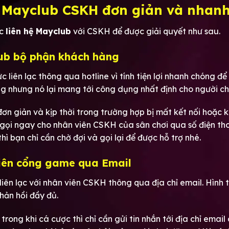
ệ Mayclub CSKH đơn giản và nhan
ức
liên hệ Mayclub
với CSKH để được giải quyết như sau.
lub bộ phận khách hàng
c liên lạc thông qua hotline vì tính tiện lợi nhanh chóng để
ng nhưng nó lại mang tới công dụng nhất định cho người ch
ơn giản và kịp thời trong trường hợp bị mất kết nối hoặc 
 gọi ngay cho nhân viên CSKH của sân chơi qua số điện th
ì bạn chỉ cần chờ đợi và gọi lại để được hỗ trợ nhé.
viên cổng game qua Email
liên lạc với nhân viên CSKH thông qua địa chỉ email. Hìn
hản hồi đầy đủ.
rong khi cá cược thì chỉ cần gửi tin nhắn tới địa chỉ ema