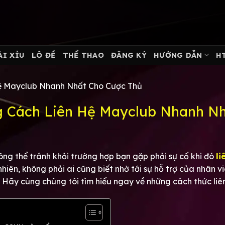
ÀI XỈU
LÔ ĐỀ
THỂ THAO
ĐĂNG KÝ
HƯỚNG DẪN
H
ệ Mayclub Nhanh Nhất Cho Cược Thủ
 Cách Liên Hệ Mayclub Nhanh Nh
ông thể tránh khỏi trường hợp bạn gặp phải sự cố khi đó
li
 nhiên, không phải ai cũng biết nhờ tới sự hỗ trợ của nhân
. Hãy cùng chúng tôi tìm hiểu ngay về những cách thức liên