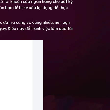
, số tài khoản của ngân hàng cho bất kỳ
ân bạn dễ bị kẻ xấu lợi dụng để thực
c đặt ra cũng vô cùng nhiều, nên bạn
ngay. Điều này để tránh việc làm quá tải