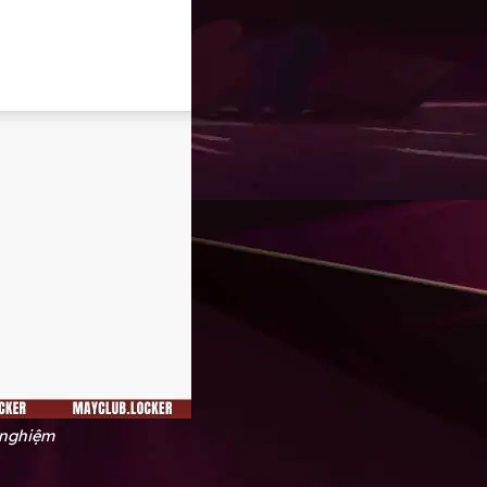
 nghiệm