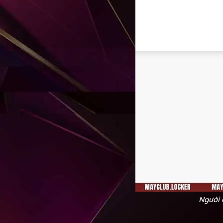
Người 