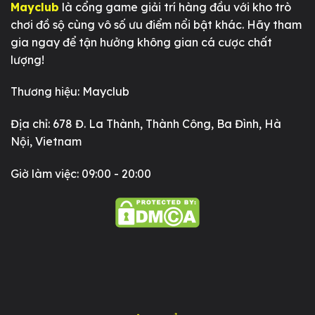
Mayclub
là cổng game giải trí hàng đầu với kho trò
chơi đồ sộ cùng vô số ưu điểm nổi bật khác. Hãy tham
gia ngay để tận hưởng không gian cá cược chất
lượng!
Thương hiệu: Mayclub
Địa chỉ: 678 Đ. La Thành, Thành Công, Ba Đình, Hà
Nội, Vietnam
Giờ làm việc: 09:00 - 20:00