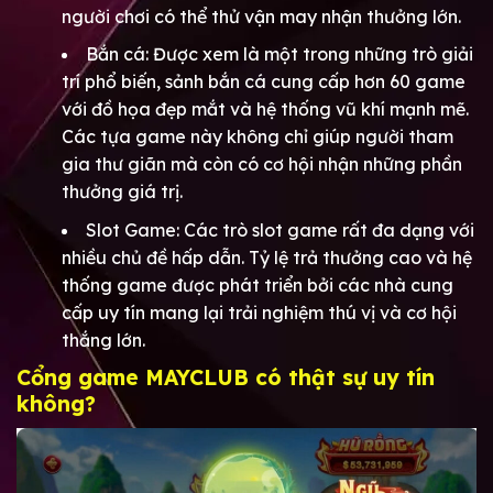
người chơi có thể thử vận may nhận thưởng lớn.
Bắn cá: Được xem là một trong những trò giải
trí phổ biến, sảnh bắn cá cung cấp hơn 60 game
với đồ họa đẹp mắt và hệ thống vũ khí mạnh mẽ.
Các tựa game này không chỉ giúp người tham
gia thư giãn mà còn có cơ hội nhận những phần
thưởng giá trị.
Slot Game: Các trò slot game rất đa dạng với
nhiều chủ đề hấp dẫn. Tỷ lệ trả thưởng cao và hệ
thống game được phát triển bởi các nhà cung
cấp uy tín mang lại trải nghiệm thú vị và cơ hội
thắng lớn.
Cổng game MAYCLUB có thật sự uy tín
không?