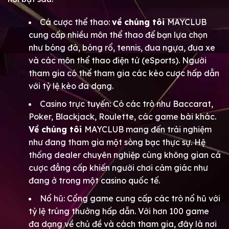
Cá cược thể thao:
về chúng tôi
MAYCLUB
cung cấp nhiều môn thể thao để bạn lựa chọn
như bóng đá, bóng rổ, tennis, đua ngựa, đua xe
và các môn thể thao điện tử (eSports). Người
tham gia có thể tham gia các kèo cược hấp dẫn
với tỷ lệ kèo đa dạng.
Casino trực tuyến: Có các trò như Baccarat,
Poker, Blackjack, Roulette, các game bài khác.
Về chúng tôi
MAYCLUB mang đến trải nghiệm
như đang tham gia một sòng bạc thực sự. Hệ
thống dealer chuyên nghiệp cùng không gian cá
cược đẳng cấp khiến người chơi cảm giác như
đang ở trong một casino quốc tế.
Nổ hũ: Cổng game cung cấp các trò nổ hũ với
tỷ lệ trúng thưởng hấp dẫn. Với hơn 100 game
đa dạng về chủ đề và cách tham gia, đây là nơi