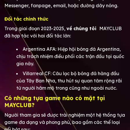
Messenger, fanpage, email, hoặc đường dây nóng.
Đối tác chính thức
Trong giai đoạn 2023-2025,
về chúng tôi
MAYCLUB
đã hợp tác với hai đối tác lớn:
Argentina AFA: Hiệp hội bóng đá Argentina,
chịu trách nhiệm điều phối các trận đấu tại quốc
gia này.
Villarreal CF: Câu lạc bộ bóng đá hàng đầu
của Tây Ban Nha, thu hút sự quan tâm rộng rãi
từ người hâm mộ trong cũng như ngoài nước.
Có những tựa game nào có mặt tại
MAYCLUB?
Người tham gia sẽ được trải nghiệm một hệ thống tựa
game đa dạng và phong phú, bao gồm các thể loại
nổi bật sau: