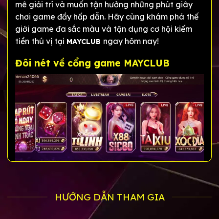
mê giải trí và muốn tận hưởng những phút giây
chơi game đầy hấp dẫn. Hãy cùng khám phá thế
giới game đa sắc màu và tận dụng cơ hội kiếm
tiền thú vị tại
ngay hôm nay!
MAYCLUB
Đôi nét về cổng game MAYCLUB
MAYCLUB là cổng game uy tín, được yêu thích
HƯỚNG DẪN THAM GIA
Thương hiệu
MAYCLUB
được phát triển bởi Zynga
– một tập đoàn danh tiếng trong lĩnh vực giải trí