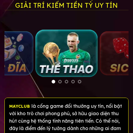
GIẢI TRÍ KIẾM TIỀN TỶ UY TÍN
là cổng game đổi thưởng uy tín, nổi bật
MAYCLUB
với kho trò chơi phong phú, sở hữu giao diện thu
hút cùng hệ thống tính năng tiên tiến. Có thể nói,
đây là điểm đến lý tưởng dành cho những ai đam