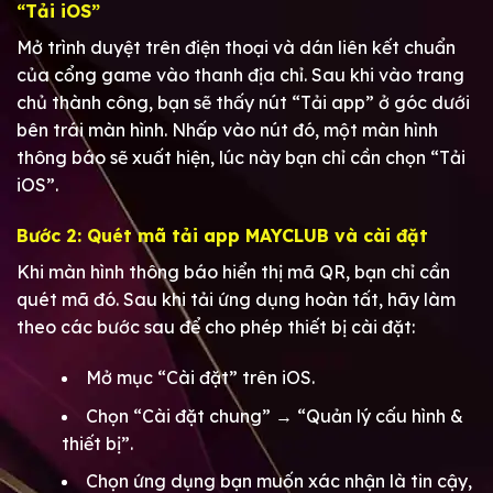
“Tải iOS”
Mở trình duyệt trên điện thoại và dán liên kết chuẩn
của cổng game vào thanh địa chỉ. Sau khi vào trang
chủ thành công, bạn sẽ thấy nút “Tải app” ở góc dưới
bên trái màn hình. Nhấp vào nút đó, một màn hình
thông báo sẽ xuất hiện, lúc này bạn chỉ cần chọn “Tải
iOS”.
Bước 2: Quét mã tải app MAYCLUB và cài đặt
Khi màn hình thông báo hiển thị mã QR, bạn chỉ cần
quét mã đó. Sau khi tải ứng dụng hoàn tất, hãy làm
theo các bước sau để cho phép thiết bị cài đặt:
Mở mục “Cài đặt” trên iOS.
Chọn “Cài đặt chung” → “Quản lý cấu hình &
thiết bị”.
Chọn ứng dụng bạn muốn xác nhận là tin cậy,