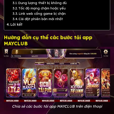
Dung lượng thiết bị không đủ
Tốc độ mạng chậm hoặc yếu
Link web cổng game bị chặn
Cài đặt phiên bản mới nhất
Lời kết
Hướng dẫn cụ thể các bước tải app
MAYCLUB
Chia sẻ các bước tải app MAYCLUB trên điện thoại