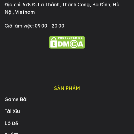
Địa chỉ: 678 Đ. La Thành, Thành Công, Ba Đình, Hà
Nội, Vietnam
Giờ làm việc: 09:00 - 20:00
SẢN PHẨM
Game Bài
Tài Xỉu
Lô Đề