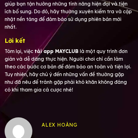
giúp bạn tận hưởng những tính năng hiện đại và tiện
ích bổ sung. Do đó, hãy thường xuyên kiểm tra và cập
nhật nền tảng để đảm bảo sử dụng phiên bản mới
nhất.
Lời kết
Tóm lại, việc
tải app MAYCLUB
là một quy trình đơn
giản và dễ dàng thực hiện. Người chơi chỉ cần làm
theo các bước cơ bản để đảm bảo an toàn và tiện lợi.
Tuy nhiên, hãy chú ý đến những vấn đề thường gặp
như đã nêu để tránh gặp phải khó khăn không đáng
có khi tham gia cá cược nhé!
ALEX HOÀNG