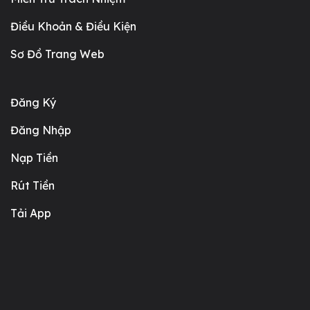
Điều Khoản & Điều Kiện
Sơ Đồ Trang Web
Đăng Ký
Đăng Nhập
Nạp Tiền
Rút Tiền
Tải App