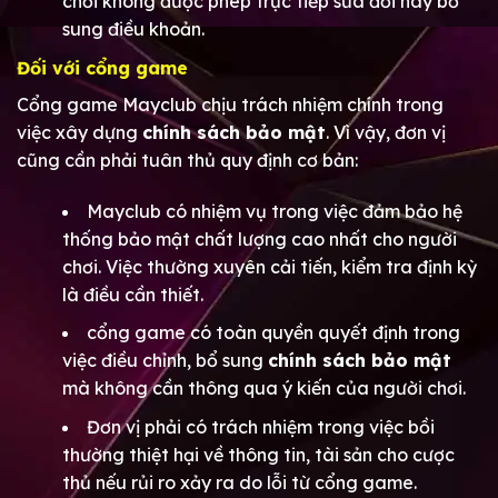
chơi không được phép trực tiếp sửa đổi hay bổ
sung điều khoản.
Đối với cổng game
Cổng game Mayclub chịu trách nhiệm chính trong
việc xây dựng
chính sách bảo mật
. Vì vậy, đơn vị
cũng cần phải tuân thủ quy định cơ bản:
Mayclub có nhiệm vụ trong việc đảm bảo hệ
thống bảo mật chất lượng cao nhất cho người
chơi. Việc thường xuyên cải tiến, kiểm tra định kỳ
là điều cần thiết.
cổng game có toàn quyền quyết định trong
việc điều chỉnh, bổ sung
chính sách bảo mật
mà không cần thông qua ý kiến của người chơi.
Đơn vị phải có trách nhiệm trong việc bồi
thường thiệt hại về thông tin, tài sản cho cược
thủ nếu rủi ro xảy ra do lỗi từ cổng game.