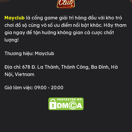
Mayclub
là cổng game giải trí hàng đầu với kho trò
chơi đồ sộ cùng vô số ưu điểm nổi bật khác. Hãy tham
gia ngay để tận hưởng không gian cá cược chất
lượng!
Thương hiệu: Mayclub
Địa chỉ: 678 Đ. La Thành, Thành Công, Ba Đình, Hà
Nội, Vietnam
Giờ làm việc: 09:00 - 20:00