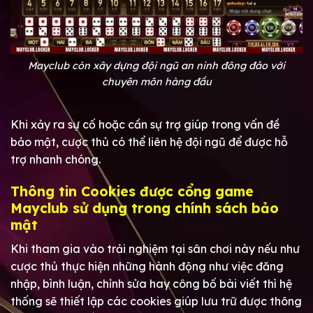
Mayclub còn xây dựng đội ngũ an ninh đông đảo với
chuyên môn hàng đầu
Khi xảy ra sự cố hoặc cần sự trợ giúp trong vấn đề
bảo mật, cược thủ có thể liên hệ đội ngũ để được hỗ
trợ nhanh chóng.
Thông tin Cookies được cổng game
Mayclub sử dụng trong chính sách bảo
mật
Khi tham gia vào trải nghiệm tại sân chơi này nếu như
cược thủ thực hiện những hành động như việc đăng
nhập, bình luận, chỉnh sửa hay công bố bài viết thì hệ
thống sẽ thiết lập các cookies giúp lưu trữ được thông