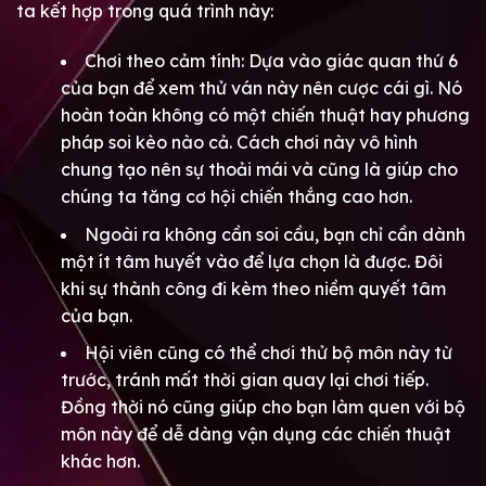
ta kết hợp trong quá trình này:
Chơi theo cảm tính: Dựa vào giác quan thứ 6
của bạn để xem thử ván này nên cược cái gì. Nó
hoàn toàn không có một chiến thuật hay phương
pháp soi kèo nào cả. Cách chơi này vô hình
chung tạo nên sự thoải mái và cũng là giúp cho
chúng ta tăng cơ hội chiến thắng cao hơn.
Ngoài ra không cần soi cầu, bạn chỉ cần dành
một ít tâm huyết vào để lựa chọn là được. Đôi
khi sự thành công đi kèm theo niềm quyết tâm
của bạn.
Hội viên cũng có thể chơi thử bộ môn này từ
trước, tránh mất thời gian quay lại chơi tiếp.
Đồng thời nó cũng giúp cho bạn làm quen với bộ
môn này để dễ dàng vận dụng các chiến thuật
khác hơn.