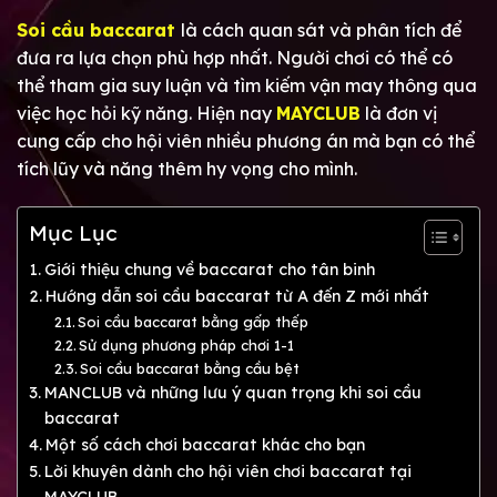
Soi cầu baccarat
là cách quan sát và phân tích để
đưa ra lựa chọn phù hợp nhất. Người chơi có thể có
thể tham gia suy luận và tìm kiếm vận may thông qua
việc học hỏi kỹ năng. Hiện nay
MAYCLUB
là đơn vị
cung cấp cho hội viên nhiều phương án mà bạn có thể
tích lũy và năng thêm hy vọng cho mình.
Mục Lục
Giới thiệu chung về baccarat cho tân binh
Hướng dẫn soi cầu baccarat từ A đến Z mới nhất
Soi cầu baccarat bằng gấp thếp
Sử dụng phương pháp chơi 1-1
Soi cầu baccarat bằng cầu bệt
MANCLUB và những lưu ý quan trọng khi soi cầu
baccarat
Một số cách chơi baccarat khác cho bạn
Lời khuyên dành cho hội viên chơi baccarat tại
MAYCLUB