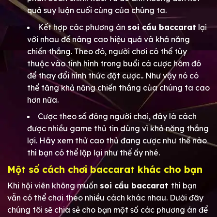
quả suy luận cuối cùng của chúng ta.
Kết hợp các phương án
soi cầu baccarat
lại
với nhau để nâng cao hiệu quả và khả năng
chiến thắng. Theo đó, người chơi có thể tùy
thuộc vào tính hình trong buổi cá cược hôm đó
để thay đổi hình thức đặt cược.. Như vậy nó có
thể tăng khả năng chiến thắng của chúng ta cao
hơn nữa.
Cược theo số đông người chơi, đây là cách
được nhiều game thủ tin dùng vì khả năng thắng
lợi. Hãy xem thử cao thủ đang cược như thế nào
thì bạn có thể lặp lại như thế ấy nhé.
Một số cách chơi baccarat khác cho bạn
Khi hội viên không muốn
soi cầu baccarat
thì bạn
vẫn có thể chơi theo nhiều cách khác nhau. Dưới đây
chúng tôi sẽ chia sẻ cho bạn một số các phương án để