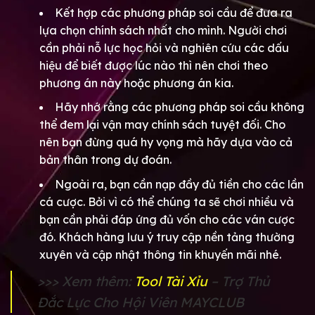
Kết hợp các phương pháp soi cầu để đưa ra
lựa chọn chính sách nhất cho mình. Người chơi
cần phải nỗ lực học hỏi và nghiên cứu các dấu
hiệu để biết được lúc nào thì nên chơi theo
phương án này hoặc phương án kia.
Hãy nhớ rằng các phương pháp soi cầu không
thể đem lại vận may chính sách tuyệt đối. Cho
nên bạn đừng quá hy vọng mà hãy dựa vào cả
bản thân trong dự đoán.
Ngoài ra, bạn cần nạp đầy đủ tiền cho các lần
cá cược. Bởi vì có thể chúng ta sẽ chơi nhiều và
bạn cần phải đáp ứng đủ vốn cho các ván cược
đó. Khách hàng lưu ý truy cập nền tảng thường
xuyên và cập nhật thông tin khuyến mãi nhé.
>>> Xem thêm:
Tool Tài Xỉu
– Trợ Thủ
Đắc Lực Cho Hội Viên MAYCLUB