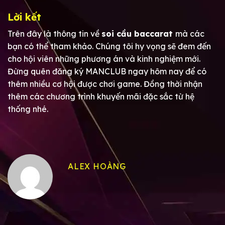
Lời kết
Trên đây là thông tin về
soi cầu baccarat
mà các
bạn có thể tham khảo. Chúng tôi hy vọng sẽ đem đến
cho hội viên những phương án và kinh nghiệm mới.
Đừng quên đăng ký MANCLUB ngay hôm nay để có
thêm nhiều cơ hội được chơi game. Đồng thời nhận
thêm các chương trình khuyến mãi đặc sắc từ hệ
thống nhé.
ALEX HOÀNG