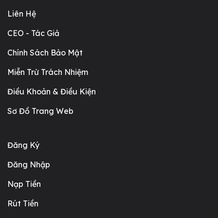
Liên Hệ
CEO - Tác Giả
Chính Sách Bảo Mật
Miễn Trừ Trách Nhiệm
Điều Khoản & Điều Kiện
Sơ Đồ Trang Web
Đăng Ký
Đăng Nhập
Nạp Tiền
Rút Tiền