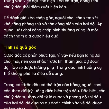
trung vào việc đặt cho hiệp 1 và cả trận, đồng thời
chú ý đến thời điểm xuất hiện kèo.
Để đánh giá kèo chấp góc, người chơi cần xem xét
khả năng phòng thủ và tấn công biên của hai đội. Áp
dụng luật chơi cộng chấp bình thường cũng là một
cách tham gia cược hiệu quả.
Tính số quả góc
Cược góc có phần phức tạp, vì vậy nếu bạn là người
chơi mới, nên cân nhắc trước khi tham gia. Dự đoán
đội nào sẽ được hưởng phạt trong các tình huống cụ
thể không phải là điều dễ dàng.
Trong các trận đấu có thế trận cân bằng, người chơi
cần theo dõi kỹ lưỡng diễn biến trận đấu. Đặc biệt, cần
chú ý đến sự thay đổi tỷ lệ cược và phong độ thi đấu
của hai đội để đưa ra dự đoán chính xác về đội được
hưởng phạt.