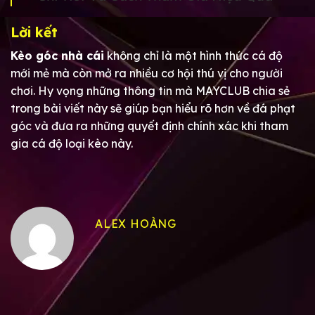
Lời kết
Kèo góc nhà cái
không chỉ là một hình thức cá độ
mới mẻ mà còn mở ra nhiều cơ hội thú vị cho người
chơi. Hy vọng những thông tin mà MAYCLUB chia sẻ
trong bài viết này sẽ giúp bạn hiểu rõ hơn về đá phạt
góc và đưa ra những quyết định chính xác khi tham
gia cá độ loại kèo này.
ALEX HOÀNG